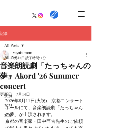
記事
All Posts
Miyuki Furuta
All Posts
6月25日
読了時間: 1分
音楽朗読劇「たっちゃんの
2021
夢」Akord '26 Summer
2022
concert
2023
更新日：
7月14日
2024
2026年8月11日(火祝)、京都コンサート
2025
ホールにて、音楽朗読劇「たっちゃん
の夢」が上演されます。
2026
京都の音楽家・田中亜古先生のご依頼
で脚本を書かせていただき、とても楽