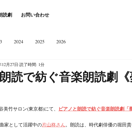
朗読劇
お問い合わせ
3
2024
2025
2026
年12月27日
読了時間: 1分
朗読で紡ぐ音楽朗読劇《
ピアノと朗読で紡ぐ音楽朗読劇「
、渋谷美竹サロン(東京都)にて、
作曲家として活躍中の
片山柊さん
。朗読は、時代劇俳優の堀田貴