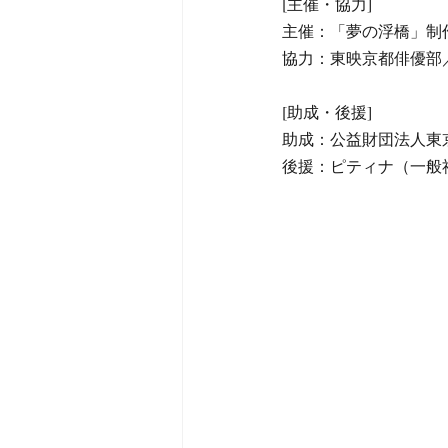
[主催・協力]
主催：「夢の浮橋」制
協力：東映京都俳優部
[助成・後援]
助成：公益財団法人東
後援：ピティナ（一般