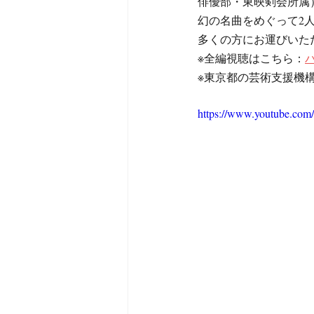
俳優部・東映剣会所属
幻の名曲をめぐって2
多くの方にお運びいた
※全編視聴はこちら：
※東京都の芸術支援機
https://www.youtube.c