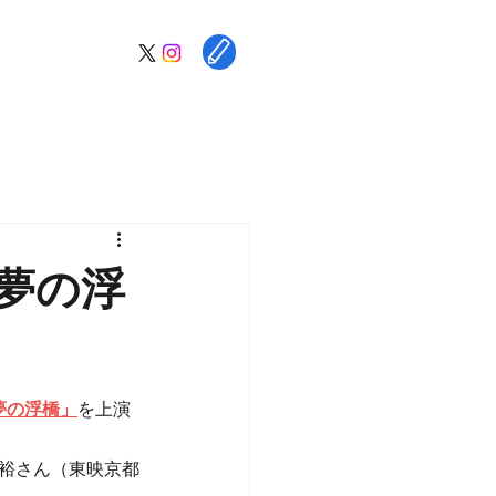
夢の浮
夢の浮橋」
を上演
裕さん（東映京都