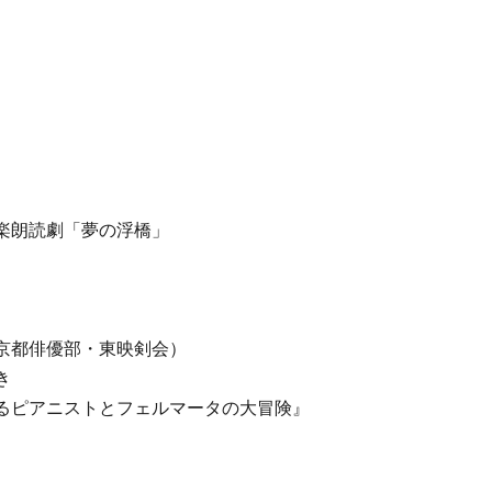
楽朗読劇「夢の浮橋」
京都俳優部・東映剣会）
き
るピアニストとフェルマータの大冒険』