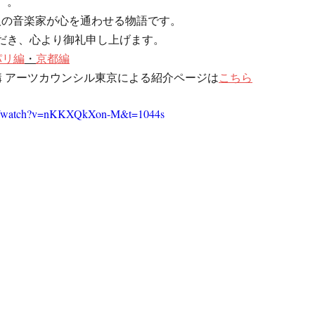
）。
人の音楽家が心を通わせる物語です。
だき、心より御礼申し上げます。
パリ編
・
京都編
構 アーツカウンシル東京による紹介ページは
こちら
om/watch?v=nKKXQkXon-M&t=1044s