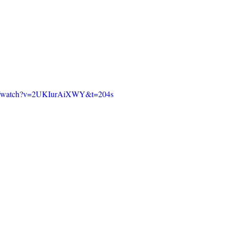
om/watch?v=2UKIurAiXWY&t=204s